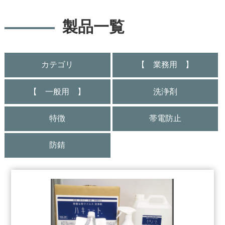
製品一覧
カテゴリ
【 業務用 】
【 一般用 】
洗浄剤
特徴
帯電防止
防錆