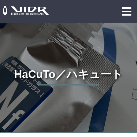
HaCuTo／ハキュート